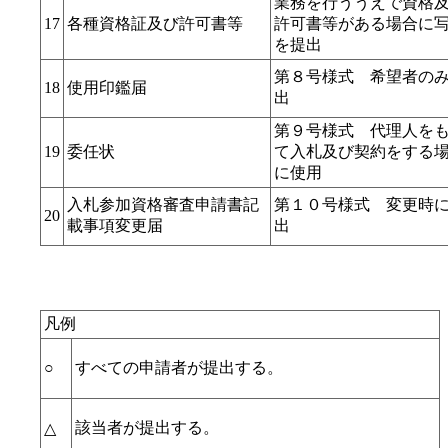
業務を行ううえで資格
17
各種資格証及び許可書等
許可書等がある場合に
を提出
第８号様式 希望者の
18
使用印鑑届
出
第９号様式 代理人を
19
委任状
て入札及び契約をする
に使用
入札参加資格審査申請書記
第１０号様式 変更時
20
載事項変更届
出
凡例
○
すべての申請者が提出する。
該当者が提出する。
△