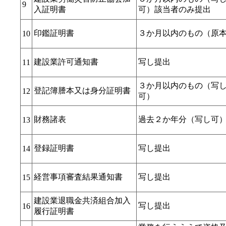
9
入証明書
可）該当者のみ提出
印鑑証明書
３か月以内のもの（原
10
建設業許可通知書
写し提出
11
３か月以内のもの（写
登記簿謄本又は身分証明書
12
可）
財務諸表
過去２か年分（写し可
13
登録証明書
写し提出
14
経営事項審査結果通知書
写し提出
15
建設業退職金共済組合加入
写し提出
16
履行証明書