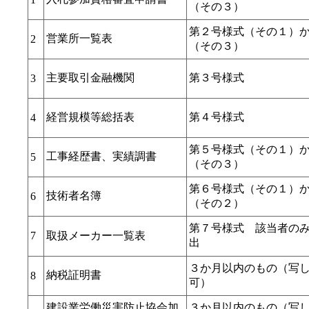
（その３）
第２号様式（その１）
営業所一覧表
2
（その３）
主要取引金融機関
第３号様式
3
経営規模等総括表
第４号様式
4
第５号様式（その１）
工事経歴書、実績調書
5
（その３）
第６号様式（その１）
技術者名簿
6
（その２）
第７号様式 該当者の
7
取扱メーカー一覧表
出
３か月以内のもの（写
納税証明書
8
可）
建設業労働災害防止協会加
３か月以内のもの（写