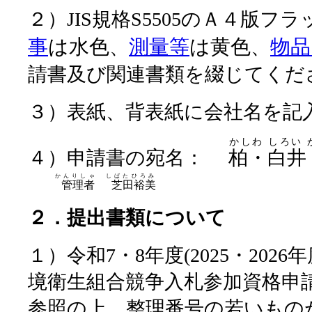
２）
JIS
規格
S5505
のＡ４版フラ
事
は水色
測量等
は黄色
物品
、
、
請書及び関連書類を綴じてくだ
３）表紙、背表紙に会社名を記
かしわ しろい
４）申請書の宛名：
柏・白井
かんりしゃ しばたひろみ
管理者 芝田裕美
２．提出書類について
１）令和7・8年度(2025・202
境衛生組合競争入札参加資格申
参照の上、整理番号の若いもの